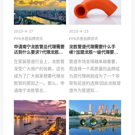
2023-4-27
2023-4-23
PPR水管品牌资讯
PPR水管品牌资讯
申请南宁龙胜管总代理需要
龙胜管道代理需要什么手
达到什么要求?代理龙胜怎
续?加盟龙胜一级代理要什
么样?
么条件?
在家装管道行业上，龙胜管
管道市场变得越来越重要，
深受广大用户的信赖，这也
而选择一个高质量的品牌成
成为了广大商家想要代理龙
为其代理商就成为了一个非
胜管的原因之一。那么，申
常有前途的选择!因此龙胜管
请南宁龙胜管总...
道作为管道知...