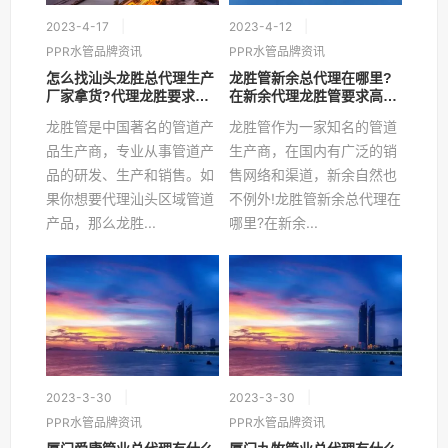
2023-4-17
2023-4-12
PPR水管品牌资讯
PPR水管品牌资讯
怎么找汕头龙胜总代理生产
龙胜管新余总代理在哪里?
厂家拿货?代理龙胜要求高
在新余代理龙胜管要求高
吗?
吗?
龙胜管是中国著名的管道产
龙胜管作为一家知名的管道
品生产商，专业从事管道产
生产商，在国内有广泛的销
品的研发、生产和销售。如
售网络和渠道，新余自然也
果你想要代理汕头区域管道
不例外!龙胜管新余总代理在
产品，那么龙胜...
哪里?在新余...
2023-3-30
2023-3-30
PPR水管品牌资讯
PPR水管品牌资讯