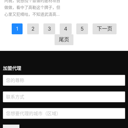
问我，说想找个靠谱的建材项目
做做，看中了高勒这个牌子，但
心里又犯嘀咕，不知道武清高...
1
2
3
4
5
下一页
尾页
加盟代理