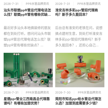
2026-7-31
PPR水管品牌资讯
2026-7-31
PPR水管品牌资讯
汕头市联塑ppR管总代理电话怎
淮安吉林多彩ppr管招代理商
么找？联塑ppR管有哪些优缺
吗？新手多久能回本？
点？
最近好多汕头本地搞装修的朋友
后台总有淮安的老铁在问，说想
都在到处打听，想问问汕头市联
搞点建材生意，到处打听淮安吉
塑ppR管总代理电话怎么找？联
林多彩ppr管招代理商吗？新手
塑ppR管有哪些优缺点？...
多久能回本？，还担心自己...
2026-7-31
PPR水管品牌资讯
2026-7-30
PPR水管品牌资讯
星德ppr管业江西南昌总代理靠
简阳市知名ppr给水管总代理怎
谱吗？有哪些加盟优势？
么选？加盟到底需要多少钱？