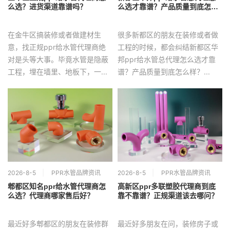
么选？进货渠道靠谱吗？
么选才靠谱？产品质量到底怎么
样？
在金牛区搞装修或者做建材生
很多新都区的朋友在装修或者做
意，找正规ppr给水管代理商绝
工程的时候，都会纠结新都区华
对是头等大事。毕竟水管是隐蔽
邦ppr给水管总代理怎么选才靠
工程，埋在墙里、地板下，一...
谱？产品质量到底怎么样？...
2026-8-5
PPR水管品牌资讯
2026-8-5
PPR水管品牌资讯
郫都区知名ppr给水管代理商怎
高新区ppr多联塑胶代理商到底
么选？代理商哪家售后好？
靠不靠谱？正规渠道该去哪问？
最近好多郫都区的朋友在装修群
最近好多朋友在问，装修房子或