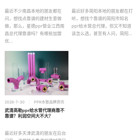
最近不少南昌本地的朋友都在
最近好多简阳本地的朋友都在打
问，想找点靠谱的建材生意做
听，想找个靠谱的简阳市知名
做，那么，星德ppr管业江西南
ppr给水管总代理，但又不知道
昌总代理靠谱吗？有哪些加盟
该怎么选，甚至有人问，简阳...
优...
2026-7-30
PPR水管品牌资讯
武清高勒ppr给水管代理商靠不
靠谱？利润空间大不大？
最近好多天津武清的朋友在后台