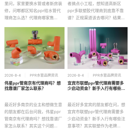
里问，家里要换水管或者新房装
者搞点小工程，想知道高新区
修，问郫都区知名ppr给水管代
ppr多联塑胶代理商到底靠不靠
理商怎么选？代理商哪家售...
谱？正规渠道该去哪问？结果...
2026-8-4
PPR水管品牌资讯
2026-8-4
PPR水管品牌资讯
伟星ppr管南京有代理商吗？想
宜宾市联塑ppr管代理商需要多
找靠谱厂家怎么联系？
少启动资金？新手入行有哪些注
意事项？
最近好多南京的业主和想做生意
最近好多宜宾的朋友都在问，想
的朋友都在后台问我，伟星ppr
宜宾市联塑ppr管代理商需要多
管南京有代理商吗？想找靠谱厂
少启动资金？新手入行有哪些注
家怎么联系？其实这个问题...
意事项？其实联塑作为老牌...