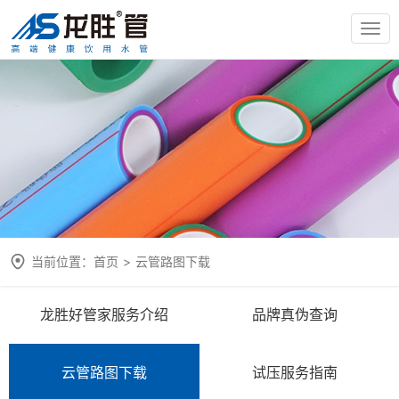
TOG
NAV
当前位置：
首页
>
云管路图下载
龙胜好管家服务介绍
品牌真伪查询
云管路图下载
试压服务指南