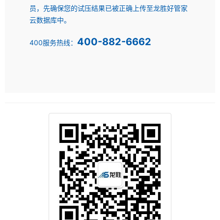
员，先确保您的试压结果已被正确上传至龙胜好管家
云数据库中。
400-882-6662
400服务热线：