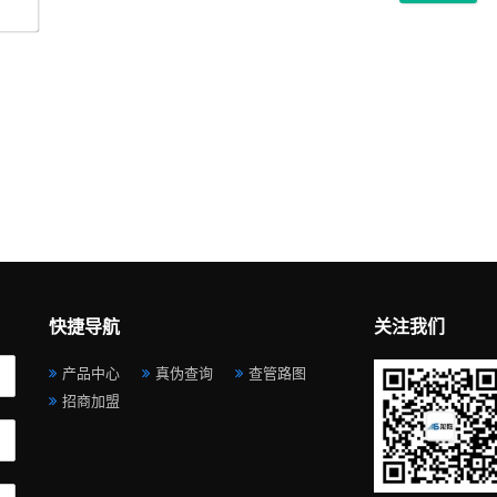
*
邮
箱
*
快捷导航
关注我们
产品中心
真伪查询
查管路图
招商加盟