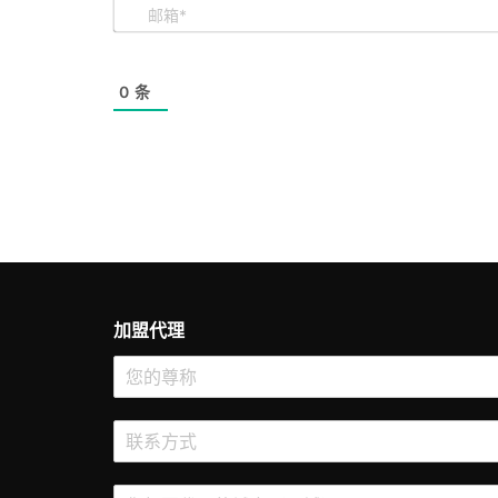
0
条
加盟代理