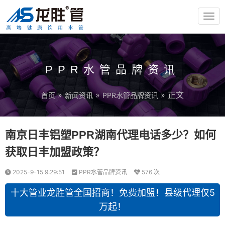
TOG
NAV
PPR水管品牌资讯
»
»
» 正文
首页
新闻资讯
PPR水管品牌资讯
南京日丰铝塑PPR湖南代理电话多少？如何
获取日丰加盟政策？
2025-9-15 9:29:51
PPR水管品牌资讯
576 次
十大管业龙胜管全国招商！免费加盟！县级代理仅5
万起！