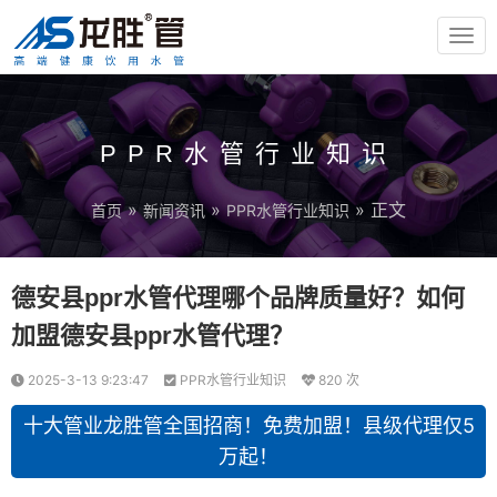
TOG
NAV
PPR水管行业知识
»
»
» 正文
首页
新闻资讯
PPR水管行业知识
德安县ppr水管代理哪个品牌质量好？如何
加盟德安县ppr水管代理？
2025-3-13 9:23:47
PPR水管行业知识
820 次
十大管业龙胜管全国招商！免费加盟！县级代理仅5
万起！