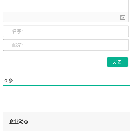
名
字
*
邮
箱
*
0
条
企业动态