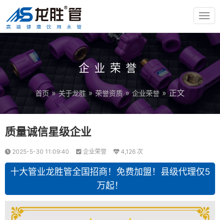
TOG
NAV
企业荣誉
»
»
»
» 正文
首页
关于龙胜
荣誉资质
企业荣誉
质量诚信星级企业
2025-5-30 11:09:40
企业荣誉
4,126 次
十大管业龙胜管全国招商！免费加盟！县级代理仅5
万起！